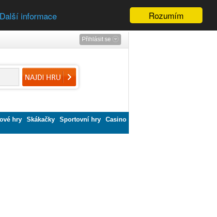
Rozumím
Další informace
Přihlásit se
ové hry
Skákačky
Sportovní hry
Casino