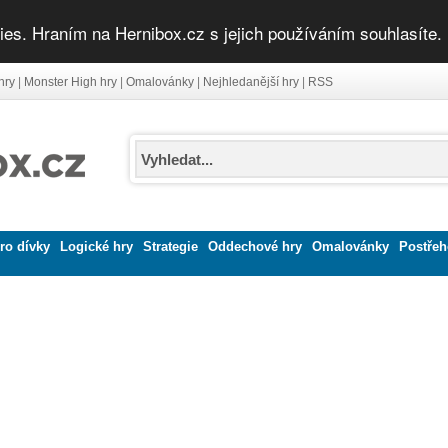
ies. Hraním na Hernibox.cz s jejich používáním souhlasíte.
hry
|
Monster High hry
|
Omalovánky
|
Nejhledanější hry
|
RSS
ro dívky
Logické hry
Strategie
Oddechové hry
Omalovánky
Postřeh