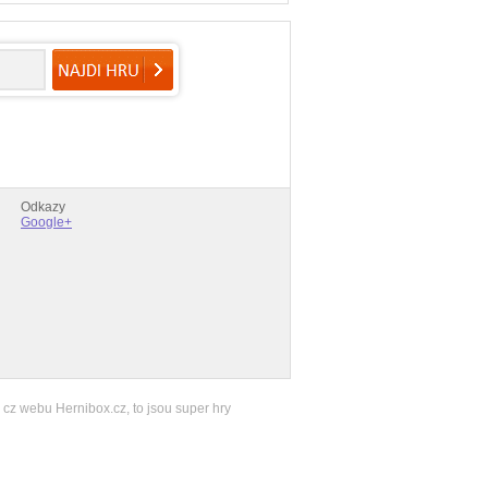
Odkazy
Google+
 cz webu Hernibox.cz, to jsou super hry