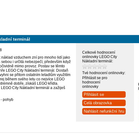
ladní terminál
8
Celkové hodnocení
onlinovky LEGO City
 náklad vzduchem zní pro mnoho lidí jako
Nákladní terminál:
s sebou i určitá nebezpečí, především když
 očividně mimo provoz. Postav se těmto
ře LEGO City Nákladní terminál. Dostaň
Tvé hodnocení onlinovky:
 vyhni se přitom ostatním letadlům využitím
Přihlásit se pro
rej během svého letu co nejvíce LEGO
hodnocení
extrémně dobře, získáš LEGO křídla.
onlinovky
 LEGO City Nákladní terminál a zažiješ
Přihlásit se
 - pohyb
Celá obrazovka
Nahlásit nefunkční hru