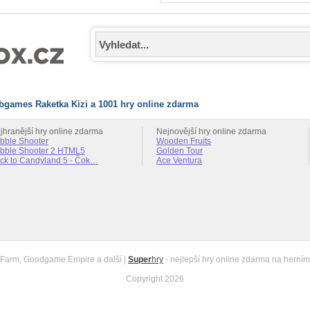
bgames Raketka Kizi a 1001 hry online zdarma
jhranější hry online zdarma
Nejnovější hry online zdarma
bble Shooter
Wooden Fruits
bble Shooter 2 HTML5
Golden Tour
ck to Candyland 5 - Čok…
Ace Ventura
Farm, Goodgame Empire a další |
Super
hry
- nejlepší hry online zdarma na herním
Copyright 2026