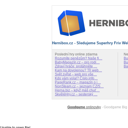
Hernibox.cz - Sledujeme Superhry Friv We
Poslední hry online zdarma
Ne
Rozumíte penězům? Naše fi…
Bu
BabyMagazín.cz – pro rodi…
Bu
Zdraví hráče: protáhněte …
Ba
Kam na dovolenou? Tři web…
Svět zvířat – web pro vše…
Kdo vám volal? Číslo.info…
PageRank.cz – magazín o i…
NonSteam.cz – seznam CZ/S…
Herna.biz – když máš chuť…
SkvěléHry.cz – sesterský …
Goodgame
onlinovky
- Goodgame Big 
Unable to open file!