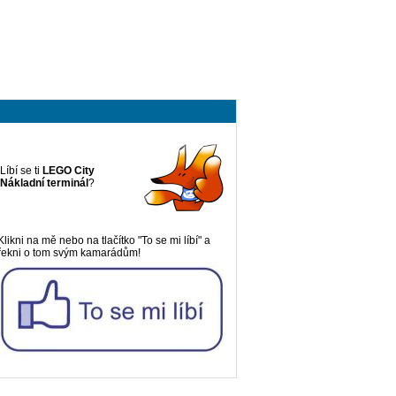
Líbí se ti
LEGO City
Nákladní terminál
?
Klikni na mě nebo na tlačítko "To se mi líbí" a
řekni o tom svým kamarádům!