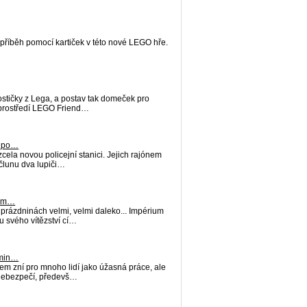
 příběh pomocí kartiček v této nové LEGO hře.
ostičky z Lega, a postav tak domeček pro
z prostředí LEGO Friend…
í po…
 zcela novou policejní stanici. Jejich rajónem
člunu dva lupiči…
lům…
prázdninách velmi, velmi daleko... Impérium
u svého vítězství cí…
rmin…
m zní pro mnoho lidí jako úžasná práce, ale
á nebezpečí, předevš…