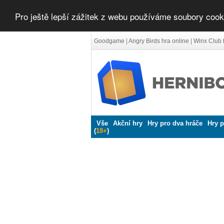
Pro ještě lepší zážitek z webu používáme soubory cook
Goodgame
|
Angry Birds hra online
|
Winx Club 
Vše
Akční hry
Hry pro dva hráče
Hry p
(
18+
)