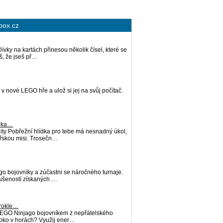
box.cz
ívky na kartách přinesou několik čísel, které se
š, že jseš př…
k v nové LEGO hře a ulož si jej na svůj počítač.
ídka…
ty Pobřežní hlídka pro tebe má nesnadný úkol,
ářskou misi. Trosečn…
go bojovníky a zúčastni se náročného turnaje.
ušeností získaných …
rokle…
 LEGO Ninjago bojovníkem z nepřátelského
oko v horách? Využij ener…