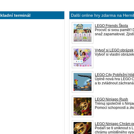
kladní terminál
Další online hry zdarma na Herni
LEGO Friends Škola
Procvič si svou paměť! D
snaž zapamatovat. Zjistí
Vytvoř si LEGO obrázek
Vytvoř si vlastní obráze
LEGO City Pobřežní hl
Úplně nová hra LEGO Ci
a to zvládnout záchran
LEGO Ninjago Rush
Trénuj společně s Ninja
Pomocí schopností a zk
LEGO Ninjago Chrám p
Podaří se ti uniknout s
chrámu umístěného vys