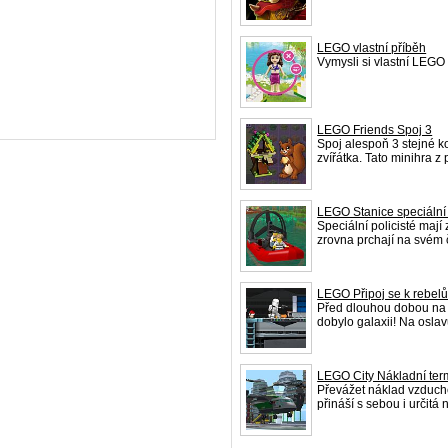
LEGO vlastní příběh
Vymysli si vlastní LEGO
LEGO Friends Spoj 3
Spoj alespoň 3 stejné k
zvířátka. Tato minihra 
LEGO Stanice speciáln
Speciální policisté mají
zrovna prchají na svém 
LEGO Připoj se k rebe
Před dlouhou dobou na 
dobylo galaxii! Na oslav
LEGO City Nákladní te
Převážet náklad vzduche
přináší s sebou i určit