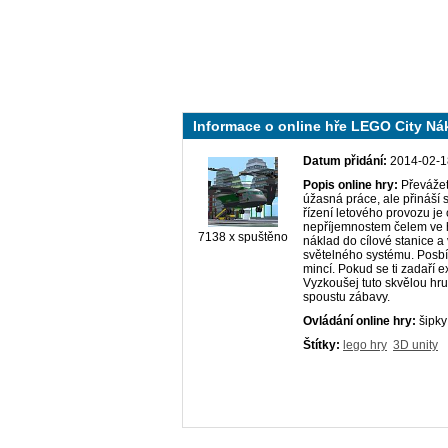
Informace o online hře LEGO City Nák
Datum přidání:
2014-02-1
Popis online hry:
Převážet
úžasná práce, ale přináší 
řízení letového provozu je
nepříjemnostem čelem ve h
7138 x spuštěno
náklad do cílové stanice a
světelného systému. Posbí
mincí. Pokud se ti zadaří 
Vyzkoušej tuto skvělou hru
spoustu zábavy.
Ovládání online hry:
šipky
Štítky:
lego hry
3D unity