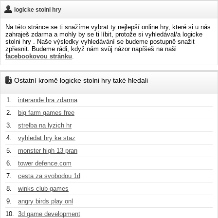
logicke stolni hry
Na této stránce se ti snažíme vybrat ty nejlepší online hry, které si u nás
zahraješ zdarma a mohly by se ti líbit, protože si vyhledával/a logicke
stolni hry . Naše výsledky vyhledávání se budeme postupně snažit
zpřesnit. Budeme rádi, když nám svůj názor napíšeš na naši
facebookovou stránku
.
Ostatní kromě logicke stolni hry také hledali
1.
interande hra zdarma
2.
big farm games free
3.
strelba na lyzich hr
4.
vyhledat hry ke staz
5.
monster high 13 pran
6.
tower defence.com
7.
cesta za svobodou 1d
8.
winks club games
9.
angry birds play onl
10.
3d game development