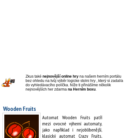
Zkus také
nejnovější online hry
na našem herním portálu
bez ohledu na tvůj výběr logicke stolni hry , který si zadal/a
do vyhledávacího políčka. Níže ti přinášíme několik
nejnovějších her zdarma
na Herním boxu
.
Wooden Fruits
Automat Wooden Fruits patří
mezi ovocné výherní automaty,
jako například i nejoblíbenější,
klasický automat Crazy Fruits,