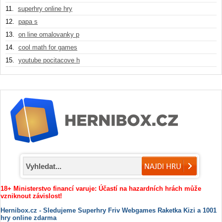
11.
superhry online hry
12.
papa s
13.
on line omalovanky p
14.
cool math for games
15.
youtube pocitacove h
18+ Ministerstvo financí varuje: Účastí na hazardních hrách může
vzniknout závislost!
Hernibox.cz - Sledujeme Superhry Friv Webgames Raketka Kizi a 1001
hry online zdarma