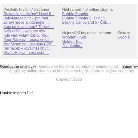
Poslední hry online zdarma
Nejhranější hry online zdarma
Rozumíte penězům? Naše fi…
Bubble Shooter
BabyMagazín.cz – pro rodi…
Bubble Shooter 2 HTML5
Zdraví hráče: protáhněte …
Back to Candyland 5 - Čok…
Kam na dovolenou? Tři web…
Svět zvířat – web pro vše…
Nejnovější hry online zdarma
Odkazy
Kdo vám volal? Číslo.info…
Wooden Fruits
Google+
PageRank.cz – magazín o i…
Golden Tour
NonSteam.cz – seznam CZ/S…
Ace Ventura
Herna.biz – když máš chuť…
SkvěléHry.cz – sesterský …
Goodgame
onlinovky
- Goodgame Big Farm, Goodgame Empire a další |
Super
hry
- nejlepší hry online zdarma na herním cz webu Hernibox.cz, to jsou super hry
Copyright 2026
Unable to open file!