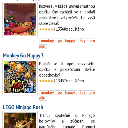
Rozvesel v každé úrovni smutnou
opičku. Čím rychleji se ti podaří
jednotlivé levely vyřešit, tím vyšší
skóre získáš.
| 13368x spuštěno
monkey go happy
hry pro
děti
Monkey Go Happy 3
Podaří se ti opět rozveselit
opičku v pokračování skvělé
oddechovky?
| 13457x spuštěno
monkey go happy
hry pro
děti
LEGO Ninjago Rush
Trénuj společně s Ninjago
bojovníky a zúčastni se
náročného turnaje. Pomocí