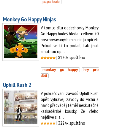
papa louie
Monkey Go Happy Ninjas
V tomto dílu oddechovky Monkey
Go Happy budeš hledat celkem 70
poschovávaných mini ninja opiček.
Pokud se ti to podaří, tak jinak
smutnou op…
| 8170x spuštěno
monkey go happy
hry pro
děti
Uphill Rush 2
V pokračování závodů Uphill Rush
opět vyhrávej závody do vrchu a
navíc předváděj téměř neskutečné
kaskadérské kousky. Ze všeho
nejdříve si a…
| 3224x spuštěno