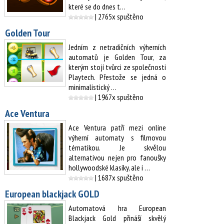
které se do dnes t…
| 2765x spuštěno
Golden Tour
Jedním z netradičních výherních
automatů je Golden Tour, za
kterým stojí tvůrci ze společnosti
Playtech. Přestože se jedná o
minimalistický …
| 1967x spuštěno
Ace Ventura
Ace Ventura patří mezi online
výherní automaty s filmovou
tématikou. Je skvělou
alternativou nejen pro fanoušky
hollywoodské klasiky, ale i …
| 1687x spuštěno
European blackjack GOLD
Automatová hra European
Blackjack Gold přináší skvělý