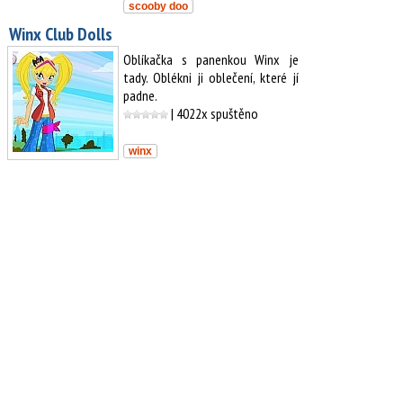
scooby doo
Winx Club Dolls
Oblíkačka s panenkou Winx je
tady. Oblékni ji oblečení, které jí
padne.
| 4022x spuštěno
winx