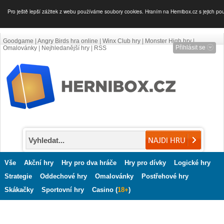
Pro ještě lepší zážitek z webu používáme soubory cookies. Hraním na Hernibox.cz s jejich po
Goodgame
|
Angry Birds hra online
|
Winx Club hry
|
Monster High hry
|
Přihlásit se
Omalovánky
|
Nejhledanější hry
|
RSS
Vše
Akční hry
Hry pro dva hráče
Hry pro dívky
Logické hry
Strategie
Oddechové hry
Omalovánky
Postřehové hry
Skákačky
Sportovní hry
Casino (
18+
)