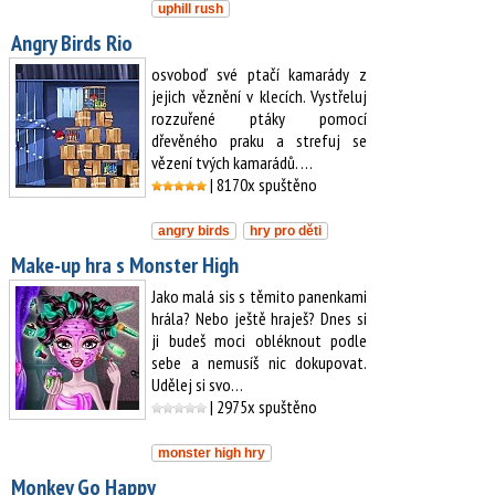
uphill rush
Angry Birds Rio
osvoboď své ptačí kamarády z
jejich věznění v klecích. Vystřeluj
rozzuřené ptáky pomocí
dřevěného praku a strefuj se
vězení tvých kamarádů. …
| 8170x spuštěno
angry birds
hry pro děti
Make-up hra s Monster High
Jako malá sis s těmito panenkami
hrála? Nebo ještě hraješ? Dnes si
ji budeš moci obléknout podle
sebe a nemusíš nic dokupovat.
Udělej si svo…
| 2975x spuštěno
monster high hry
Monkey Go Happy