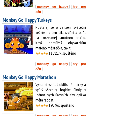
monkey go happy
hry pro
děti
Monkey Go Happy Turkeys
Postarej se o zařízení sváteční
večeře na den díkuvzdání a opět
tak rozesměj smutnou opičku.
Když pomůžeš obyvatelům
malého městečka, tak ti…
| 10117x spuštěno
monkey go happy
hry pro
děti
Monkey Go Happy Marathon
Vyber si vzhled oblíbené opičky a
vyřeš všechny logické úkoly v
jednotlivých úrovních, aby opička
měla radost.
| 9046x spuštěno