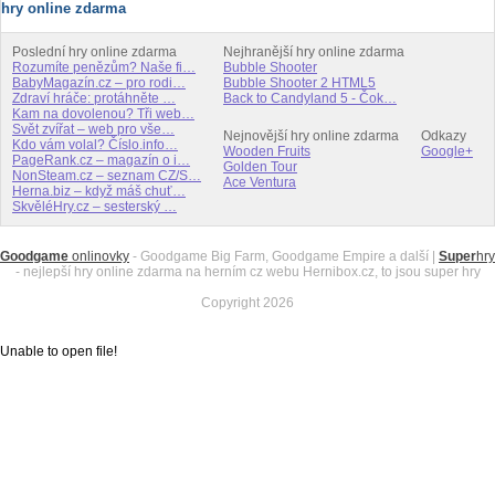
hry online zdarma
Poslední hry online zdarma
Nejhranější hry online zdarma
Rozumíte penězům? Naše fi…
Bubble Shooter
BabyMagazín.cz – pro rodi…
Bubble Shooter 2 HTML5
Zdraví hráče: protáhněte …
Back to Candyland 5 - Čok…
Kam na dovolenou? Tři web…
Svět zvířat – web pro vše…
Nejnovější hry online zdarma
Odkazy
Kdo vám volal? Číslo.info…
Wooden Fruits
Google+
PageRank.cz – magazín o i…
Golden Tour
NonSteam.cz – seznam CZ/S…
Ace Ventura
Herna.biz – když máš chuť…
SkvěléHry.cz – sesterský …
Goodgame
onlinovky
- Goodgame Big Farm, Goodgame Empire a další |
Super
hry
- nejlepší hry online zdarma na herním cz webu Hernibox.cz, to jsou super hry
Copyright 2026
Unable to open file!