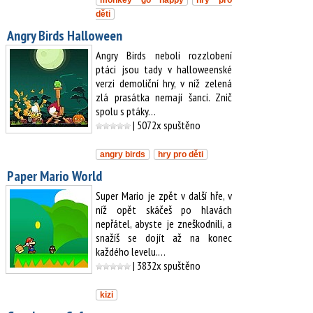
monkey go happy
hry pro
děti
Angry Birds Halloween
Angry Birds neboli rozzlobení
ptáci jsou tady v halloweenské
verzi demoliční hry, v níž zelená
zlá prasátka nemají šanci. Znič
spolu s ptáky…
| 5072x spuštěno
angry birds
hry pro děti
Paper Mario World
Super Mario je zpět v další hře, v
níž opět skáčeš po hlavách
nepřátel, abyste je zneškodnili, a
snažíš se dojít až na konec
každého levelu.…
| 3832x spuštěno
kizi