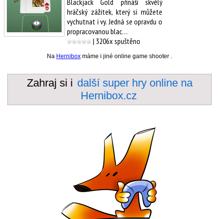
Blackjack Gold přináší skvělý
hráčský zážitek, který si můžete
vychutnat i vy. Jedná se opravdu o
propracovanou blac…
| 3206x spuštěno
Na
Hernibox
máme i jiné online game shooter .
Zahraj si i
další super hry online na
Hernibox.cz