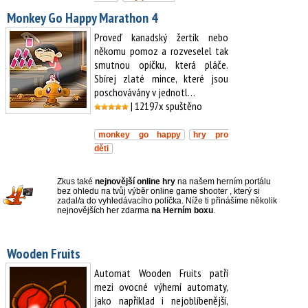
Monkey Go Happy Marathon 4
Proveď kanadský žertík nebo
někomu pomoz a rozveselel tak
smutnou opičku, která pláče.
Sbírej zlaté mince, které jsou
poschovávány v jednotl…
| 12197x spuštěno
monkey go happy
hry pro
děti
Zkus také
nejnovější online hry
na našem herním portálu
bez ohledu na tvůj výběr online game shooter , který si
zadal/a do vyhledávacího políčka. Níže ti přinášíme několik
nejnovějších her zdarma
na Herním boxu
.
Wooden Fruits
Automat Wooden Fruits patří
mezi ovocné výherní automaty,
jako například i nejoblíbenější,