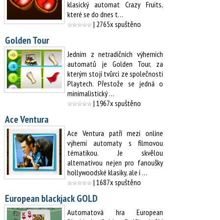
klasický automat Crazy Fruits,
které se do dnes t…
| 2765x spuštěno
Golden Tour
Jedním z netradičních výherních
automatů je Golden Tour, za
kterým stojí tvůrci ze společnosti
Playtech. Přestože se jedná o
minimalistický …
| 1967x spuštěno
Ace Ventura
Ace Ventura patří mezi online
výherní automaty s filmovou
tématikou. Je skvělou
alternativou nejen pro fanoušky
hollywoodské klasiky, ale i …
| 1687x spuštěno
European blackjack GOLD
Automatová hra European