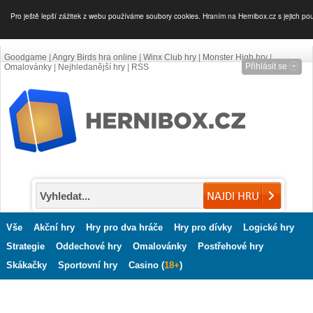
Pro ještě lepší zážitek z webu používáme soubory cookies. Hraním na Hernibox.cz s jejich po
Goodgame
|
Angry Birds hra online
|
Winx Club hry
|
Monster High hry
|
Přihlásit se
Omalovánky
|
Nejhledanější hry
|
RSS
Vše
Akční hry
Hry pro dva hráče
Hry pro dívky
Logické hry
Strategie
Oddechové hry
Omalovánky
Postřehové hry
Skákačky
Sportovní hry
Casino (
18+
)