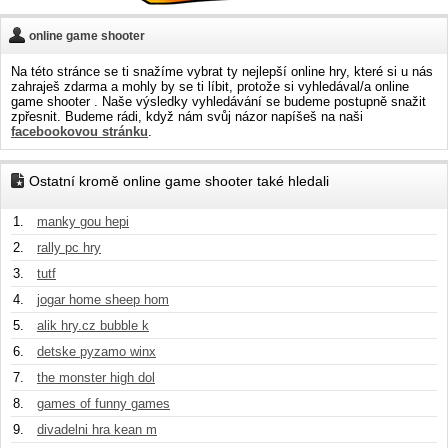
online game shooter
Na této stránce se ti snažíme vybrat ty nejlepší online hry, které si u nás
zahraješ zdarma a mohly by se ti líbit, protože si vyhledával/a online
game shooter . Naše výsledky vyhledávání se budeme postupně snažit
zpřesnit. Budeme rádi, když nám svůj názor napíšeš na naši
facebookovou stránku
.
Ostatní kromě online game shooter také hledali
1.
manky gou hepi
2.
rally pc hry
3.
tutf
4.
jogar home sheep hom
5.
alik hry.cz bubble k
6.
detske pyzamo winx
7.
the monster high dol
8.
games of funny games
9.
divadelni hra kean m