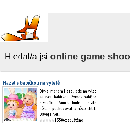
online game shoo
Hledal/a jsi
Hazel s babičkou na výletě
Dívka jménem Hazel jede na výlet
se svou babičkou. Pomoz babičce
s vnučkou! Vnučka bude neustále
někam pochodovat a něco chtít.
Dávej si vel…
| 3586x spuštěno