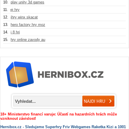
10.
play unity 3d games
11.
ej hry
12.
ihry winx skacat
13.
hero factory hry moz
14.
i 8 hri
15.
hry online zavody au
18+ Ministerstvo financí varuje: Účastí na hazardních hrách může
vzniknout závislost!
Hernibox.cz - Sledujeme Superhry Friv Webgames Raketka Kizi a 1001