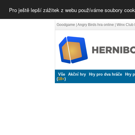
Pro ještě lepší zážitek z webu používáme soubory cook
Goodgame
|
Angry Birds hra online
|
Winx Club 
Vše
Akční hry
Hry pro dva hráče
Hry p
(
18+
)