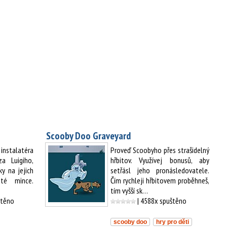
Scooby Doo Graveyard
instalatéra
Proveď Scoobyho přes strašidelný
a Luigiho,
hřbitov. Využívej bonusů, aby
ky na jejich
setřásl jeho pronásledovatele.
até mince.
Čím rychleji hřbitovem proběhneš,
tím vyšší sk…
štěno
| 4588x spuštěno
scooby doo
hry pro děti