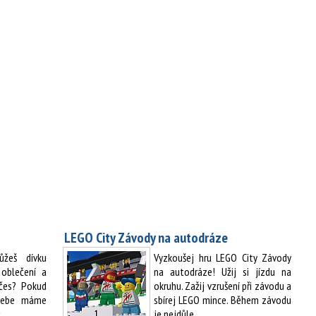
LEGO City Závody na autodráze
ůžeš dívku
Vyzkoušej hru LEGO City Závody
oblečení a
na autodráze! Užij si jízdu na
účes? Pokud
okruhu. Zažij vzrušení při závodu a
 tebe máme
sbírej LEGO mince. Během závodu
r…
je nejdůle…