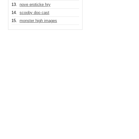
13.
nove eroticke hry
14.
scooby doo cast
15.
monster high images