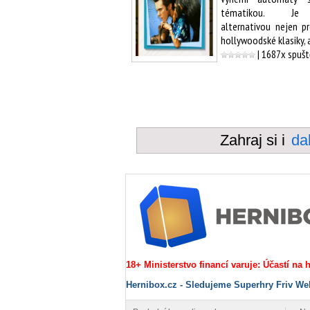
tématikou. Je
alternativou nejen p
hollywoodské klasiky, 
| 1687x spuš
Zahraj si i
da
18+ Ministerstvo financí varuje: Účastí na
Hernibox.cz - Sledujeme Superhry Friv We