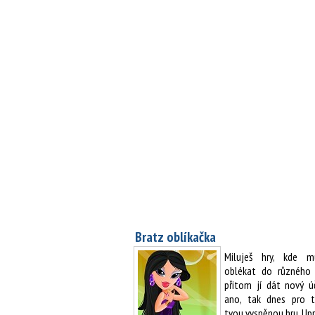
Bratz oblíkačka
Miluješ hry, kde m
oblékat do různého 
přitom jí dát nový 
ano, tak dnes pro
tvou vysněnou hru. Up