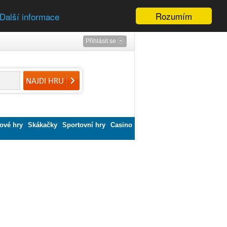
Rozumím
Další informace
Přihlásit se
ové hry
Skákačky
Sportovní hry
Casino