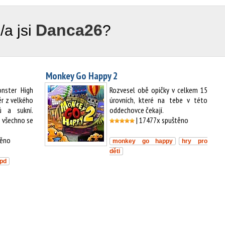
Danca26
/a jsi
?
Monkey Go Happy 2
nster High
Rozvesel obě opičky v celkem 15
ěr z velkého
úrovních, které na tebe v této
ů a sukní.
oddechovce čekají.
 všechno se
| 17477x spuštěno
těno
monkey go happy
hry pro
děti
pd