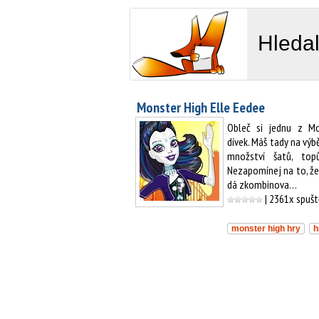
Hledal
Monster High Elle Eedee
Obleč si jednu z Mo
dívek. Máš tady na výb
množství šatů, top
Nezapomínej na to, že
dá zkombinova…
| 2361x spuš
monster high hry
h