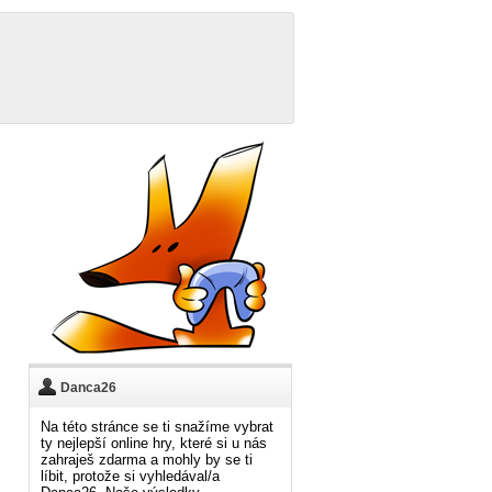
Danca26
Na této stránce se ti snažíme vybrat
ty nejlepší online hry, které si u nás
zahraješ zdarma a mohly by se ti
líbit, protože si vyhledával/a