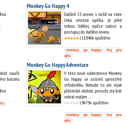
Monkey Go Happy 4
těno
Dalších 15 úrovní, v nichž na tebe
čeká smutná opička, je před
tebou. Udělej opičce radost a
postupuj do dalšího levelu.
| 11040x spuštěno
monkey go happy
hry pro
děti
Monkey Go Happy Adventure
krát naučil
V této nové oddechovce Monkey
vého batohu
Go Happy se ocitneš uprostřed
středověku. Nebude to ale nijak
těno
přátelské období, protože zlý král
sebral malým …
| 9679x spuštěno
hry
monkey go happy
hry pro
děti