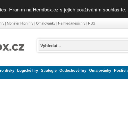
ies. Hraním na Hernibox.cz s jejich používáním souhlasíte.
hry
|
Monster High hry
|
Omalovánky
|
Nejhledanější hry
|
RSS
ro dívky
Logické hry
Strategie
Oddechové hry
Omalovánky
Postřeh