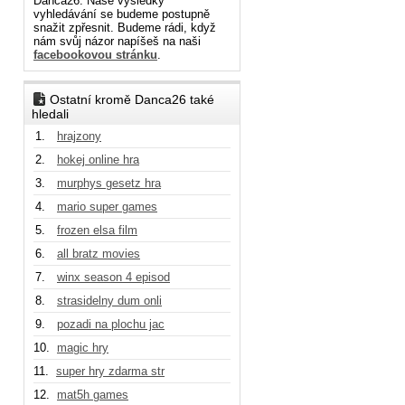
Danca26. Naše výsledky
vyhledávání se budeme postupně
snažit zpřesnit. Budeme rádi, když
nám svůj názor napíšeš na naši
facebookovou stránku
.
Ostatní kromě Danca26 také
hledali
1.
hrajzony
2.
hokej online hra
3.
murphys gesetz hra
4.
mario super games
5.
frozen elsa film
6.
all bratz movies
7.
winx season 4 episod
8.
strasidelny dum onli
9.
pozadi na plochu jac
10.
magic hry
11.
super hry zdarma str
12.
mat5h games