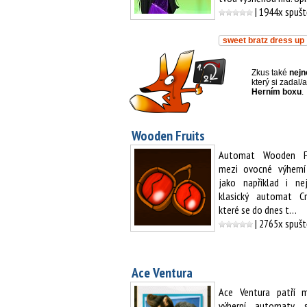
| 1944x spuš
sweet bratz dress up
Zkus také
nejn
který si zadal
Herním boxu
.
Wooden Fruits
Automat Wooden Fr
mezi ovocné výherní
jako například i nejo
klasický automat Cr
které se do dnes t…
| 2765x spuš
Ace Ventura
Ace Ventura patří m
výherní automaty 