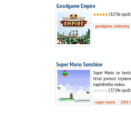
Goodgame Empire
| 8270x spuš
goodgame onlinovky
Super Mario Sunshine
Super Mario se tento
létat pomocí trysko
naplněného vodou.
| 3729x spuš
super mario
1001 