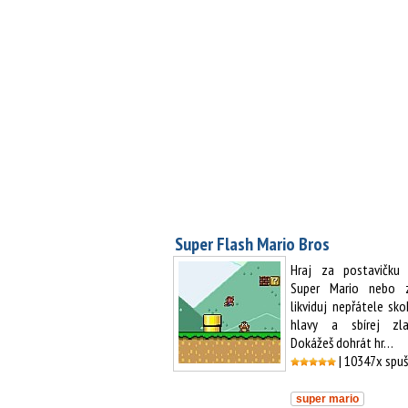
Super Flash Mario Bros
Hraj za postavičku 
Super Mario nebo z
likviduj nepřátele sko
hlavy a sbírej zl
Dokážeš dohrát hr…
| 10347x spu
super mario