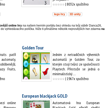
těno
| 8032x spuštěno
lego hry
3D unity
ovější online hry
na našem herním portálu bez ohledu na tvůj výběr Danca26,
/a do vyhledávacího políčka. Níže ti přinášíme několik nejnovějších her zdarma
na
Golden Tour
uits patří
Jedním z netradičních výherních
 automaty,
automatů je Golden Tour, za
blíbenější,
kterým stojí tvůrci ze společnosti
azy Fruits,
Playtech. Přestože se jedná o
minimalistický …
těno
| 1967x spuštěno
European blackjack GOLD
ezi online
Automatová hra European
s filmovou
Blackjack Gold přináší skvělý