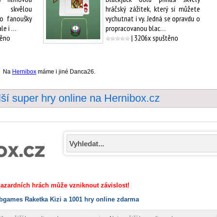
 skvělou
hráčský zážitek, který si můžete
ro fanoušky
vychutnat i vy. Jedná se opravdu o
ale i …
propracovanou blac…
těno
| 3206x spuštěno
Na
Hernibox
máme i jiné Danca26.
lší super hry online na Hernibox.cz
 hazardních hrách může vzniknout závislost!
bgames Raketka Kizi a 1001 hry online zdarma