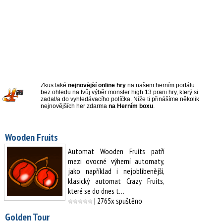
Zkus také
nejnovější online hry
na našem herním portálu
bez ohledu na tvůj výběr monster high 13 prani hry, který si
zadal/a do vyhledávacího políčka. Níže ti přinášíme několik
nejnovějších her zdarma
na Herním boxu
.
Wooden Fruits
Automat Wooden Fruits patří
mezi ovocné výherní automaty,
jako například i nejoblíbenější,
klasický automat Crazy Fruits,
které se do dnes t…
| 2765x spuštěno
Golden Tour