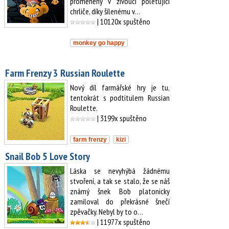
proměněny v živoucí poletující
chrliče, díky šílenému v…
| 10120x spuštěno
monkey go happy
Farm Frenzy 3 Russian Roulette
Nový díl farmářské hry je tu,
tentokrát s podtitulem Russian
Roulette.
| 3199x spuštěno
farm frenzy
kizi
Snail Bob 5 Love Story
Láska se nevyhýbá žádnému
stvoření, a tak se stalo, že se náš
známý šnek Bob platonicky
zamiloval do překrásné šnečí
zpěvačky. Nebyl by to o…
| 11977x spuštěno