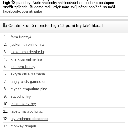
high 13 prani hry. Naše výsledky vyhledávání se budeme postupně
snažit zpřesnit. Budeme rádi, když nám svůj názor napíšeš na naši
facebookovou stránku
.
Ostatní kromě monster high 13 prani hry také hledali
1.
farm frenzy4
2.
jacksmith online hra
3.
skola hrou detske hr
4.
kris kros online hra
5.
jeu farm frenzy
6.
skryte cisla pismena
7.
angry birds games on
8.
mystic emporium plna
9.
zavodny hry
10.
minimax cz hry
11.
tapety na plochu pc
12.
hry zadarmo obesenec
13.
monkey dragon