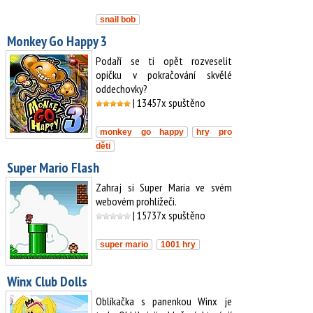
snail bob
Monkey Go Happy 3
Podaří se ti opět rozveselit
opičku v pokračování skvělé
oddechovky?
| 13457x spuštěno
monkey go happy
hry pro
děti
Super Mario Flash
Zahraj si Super Maria ve svém
webovém prohlížeči.
| 15737x spuštěno
super mario
1001 hry
Winx Club Dolls
Oblíkačka s panenkou Winx je