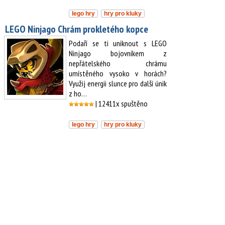
lego hry
hry pro kluky
LEGO Ninjago Chrám prokletého kopce
Podaří se ti uniknout s LEGO
Ninjago bojovníkem z
nepřátelského chrámu
umístěného vysoko v horách?
Využij energii slunce pro další únik
z ho…
| 12411x spuštěno
lego hry
hry pro kluky