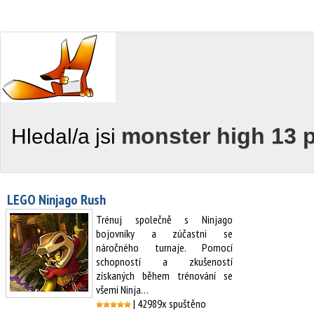
monster high 13 p
Hledal/a jsi
LEGO Ninjago Rush
Trénuj společně s Ninjago
bojovníky a zúčastni se
náročného turnaje. Pomocí
schopností a zkušeností
získaných během trénování se
všemi Ninja…
| 42989x spuštěno