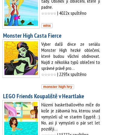
tady. Oblékni ji oblečení, které jí
padne.
| 4022x spuštěno
winx
Monster High Casta Fierce
Vyber další dívce ze seriálu
Monster High hezké oblečení,
které budou všichni obdivovat.
Najdi z několika typů oblečení to
správné právě pro…
| 2293x spuštěno
monster high hry
LEGO Friends Koupaliště v Heartlake
Házení basketballového míče do
koše je zábavná hra, kterou snad
vymysleli už ve starém Egyptě. :)
No, asi ji vymysleli o pár set let
později…
| 15777x spuštěno