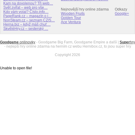
Kam na dovolenou? Tři web…
Svět zvířat – web pro vše…
Nejnovější hry online zdarma
Odkazy
Kdo vám volal? Číslo.info…
Wooden Fruits
Google+
PageRank.cz – magazín o i…
Golden Tour
NonSteam.cz – seznam CZ/S…
Ace Ventura
Herna.biz – když máš chuť…
SkvěléHry.cz – sesterský …
Goodgame
onlinovky
- Goodgame Big Farm, Goodgame Empire a další |
Super
hry
- nejlepší hry online zdarma na herním cz webu Hernibox.cz, to jsou super hry
Copyright 2026
Unable to open file!