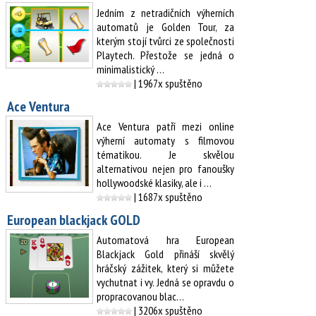
Jedním z netradičních výherních
automatů je Golden Tour, za
kterým stojí tvůrci ze společnosti
Playtech. Přestože se jedná o
minimalistický …
| 1967x spuštěno
Ace Ventura
Ace Ventura patří mezi online
výherní automaty s filmovou
tématikou. Je skvělou
alternativou nejen pro fanoušky
hollywoodské klasiky, ale i …
| 1687x spuštěno
European blackjack GOLD
Automatová hra European
Blackjack Gold přináší skvělý
hráčský zážitek, který si můžete
vychutnat i vy. Jedná se opravdu o
propracovanou blac…
| 3206x spuštěno