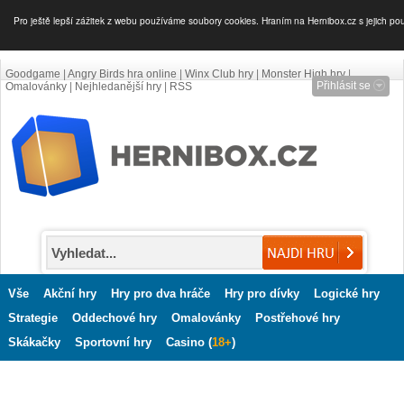
Pro ještě lepší zážitek z webu používáme soubory cookies. Hraním na Hernibox.cz s jejich po
Goodgame
|
Angry Birds hra online
|
Winx Club hry
|
Monster High hry
|
Přihlásit se
Omalovánky
|
Nejhledanější hry
|
RSS
Vše
Akční hry
Hry pro dva hráče
Hry pro dívky
Logické hry
Strategie
Oddechové hry
Omalovánky
Postřehové hry
Skákačky
Sportovní hry
Casino (
18+
)