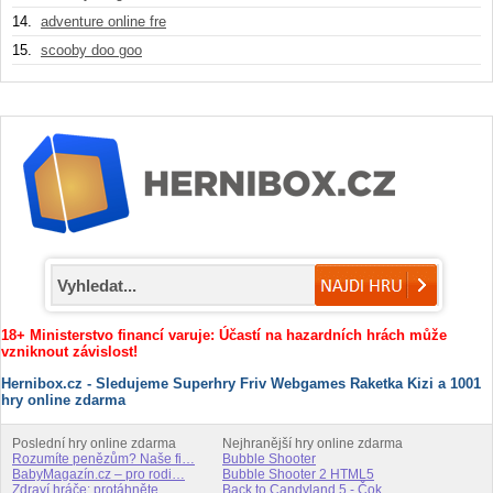
14.
adventure online fre
15.
scooby doo goo
18+ Ministerstvo financí varuje: Účastí na hazardních hrách může
vzniknout závislost!
Hernibox.cz - Sledujeme Superhry Friv Webgames Raketka Kizi a 1001
hry online zdarma
Poslední hry online zdarma
Nejhranější hry online zdarma
Rozumíte penězům? Naše fi…
Bubble Shooter
BabyMagazín.cz – pro rodi…
Bubble Shooter 2 HTML5
Zdraví hráče: protáhněte …
Back to Candyland 5 - Čok…