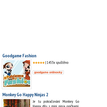
Goodgame Fashion
| 1453x spuštěno
goodgame onlinovky
Monkey Go Happy Ninjas 2
Je tu pokračování Monkey Go
Happy dílu s mini ninja opičkami.