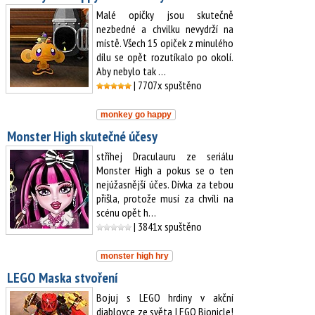
Malé opičky jsou skutečně
nezbedné a chvilku nevydrží na
místě. Všech 15 opiček z minulého
dílu se opět rozutíkalo po okolí.
Aby nebylo tak …
| 7707x spuštěno
monkey go happy
Monster High skutečné účesy
stříhej Draculauru ze seriálu
Monster High a pokus se o ten
nejúžasnější účes. Dívka za tebou
přišla, protože musí za chvíli na
scénu opět h…
| 3841x spuštěno
monster high hry
LEGO Maska stvoření
Bojuj s LEGO hrdiny v akční
diablovce ze světa LEGO Bionicle!