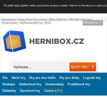
Pro ještě lepší zážitek z webu používáme soubory cookies. Hraním na Hernibox.cz s jejich po
Goodgame
|
Angry Birds hra online
|
Winx Club hry
|
Monster High hry
|
Přihlásit se
Omalovánky
|
Nejhledanější hry
|
RSS
Vše
Akční hry
Hry pro dva hráče
Hry pro dívky
Logické hry
Strategie
Oddechové hry
Omalovánky
Postřehové hry
Skákačky
Sportovní hry
Casino (
18+
)