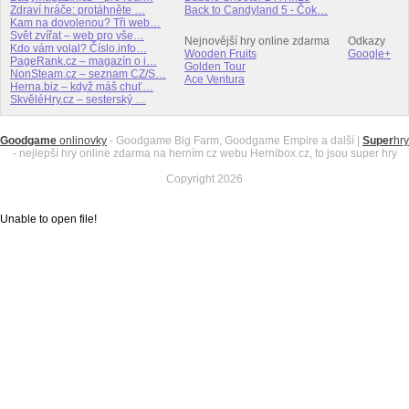
Zdraví hráče: protáhněte …
Back to Candyland 5 - Čok…
Kam na dovolenou? Tři web…
Svět zvířat – web pro vše…
Nejnovější hry online zdarma
Odkazy
Kdo vám volal? Číslo.info…
Wooden Fruits
Google+
PageRank.cz – magazín o i…
Golden Tour
NonSteam.cz – seznam CZ/S…
Ace Ventura
Herna.biz – když máš chuť…
SkvěléHry.cz – sesterský …
Goodgame
onlinovky
- Goodgame Big Farm, Goodgame Empire a další |
Super
hry
- nejlepší hry online zdarma na herním cz webu Hernibox.cz, to jsou super hry
Copyright 2026
Unable to open file!