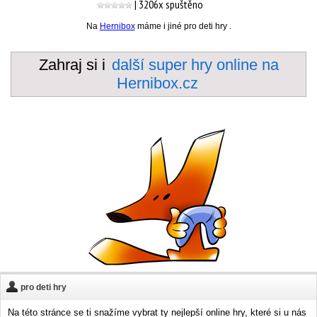
| 3206x spuštěno
Na
Hernibox
máme i jiné pro deti hry .
Zahraj si i
další super hry online na
Hernibox.cz
pro deti hry
Na této stránce se ti snažíme vybrat ty nejlepší online hry, které si u nás