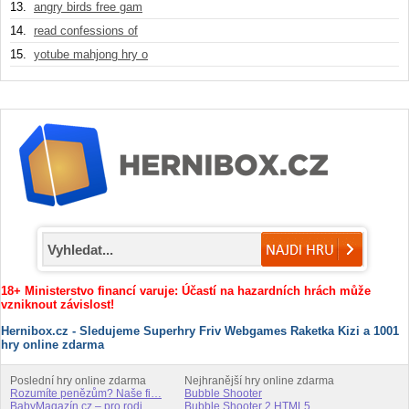
13.
angry birds free gam
14.
read confessions of
15.
yotube mahjong hry o
18+ Ministerstvo financí varuje: Účastí na hazardních hrách může
vzniknout závislost!
Hernibox.cz - Sledujeme Superhry Friv Webgames Raketka Kizi a 1001
hry online zdarma
Poslední hry online zdarma
Nejhranější hry online zdarma
Rozumíte penězům? Naše fi…
Bubble Shooter
BabyMagazín.cz – pro rodi…
Bubble Shooter 2 HTML5