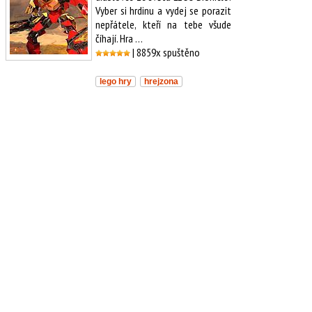
Vyber si hrdinu a vydej se porazit
nepřátele, kteří na tebe všude
číhají. Hra …
| 8859x spuštěno
lego hry
hrejzona