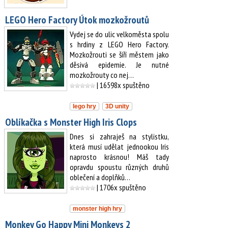
LEGO Hero Factory Útok mozkožroutů
Vydej se do ulic velkoměsta spolu
s hrdiny z LEGO Hero Factory.
Mozkožrouti se šíří městem jako
děsivá epidemie. Je nutné
mozkožrouty co nej…
| 16598x spuštěno
lego hry
3D unity
Oblíkačka s Monster High Iris Clops
Dnes si zahraješ na stylistku,
která musí udělat jednookou Iris
naprosto krásnou! Máš tady
opravdu spoustu různých druhů
oblečení a doplňků…
| 1706x spuštěno
monster high hry
Monkey Go Happy Mini Monkeys 2