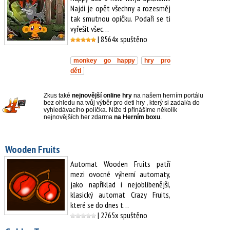
Najdi je opět všechny a rozesměj
tak smutnou opičku. Podaří se ti
vyřešit všec…
| 8564x spuštěno
monkey go happy
hry pro
děti
Zkus také
nejnovější online hry
na našem herním portálu
bez ohledu na tvůj výběr pro deti hry , který si zadal/a do
vyhledávacího políčka. Níže ti přinášíme několik
nejnovějších her zdarma
na Herním boxu
.
Wooden Fruits
Automat Wooden Fruits patří
mezi ovocné výherní automaty,
jako například i nejoblíbenější,
klasický automat Crazy Fruits,
které se do dnes t…
| 2765x spuštěno