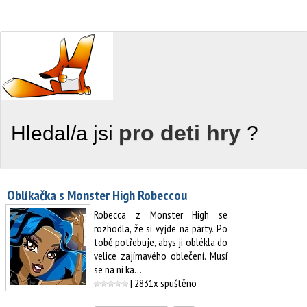
pro deti hry
Hledal/a jsi
?
Oblíkačka s Monster High Robeccou
Robecca z Monster High se
rozhodla, že si vyjde na párty. Po
tobě potřebuje, abys ji oblékla do
velice zajímavého oblečení. Musí
se na ní ka…
| 2831x spuštěno