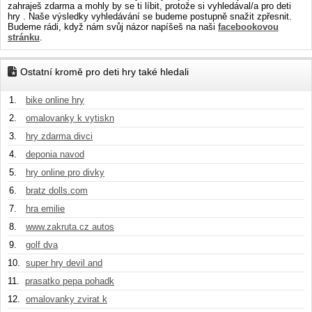
zahraješ zdarma a mohly by se ti líbit, protože si vyhledával/a pro deti
hry . Naše výsledky vyhledávání se budeme postupně snažit zpřesnit.
Budeme rádi, když nám svůj názor napíšeš na naši
facebookovou
stránku
.
Ostatní kromě pro deti hry také hledali
1.
bike online hry
2.
omalovanky k vytiskn
3.
hry zdarma divci
4.
deponia navod
5.
hry online pro divky
6.
bratz dolls.com
7.
hra emilie
8.
www.zakruta.cz autos
9.
golf dva
10.
super hry devil and
11.
prasatko pepa pohadk
12.
omalovanky zvirat k