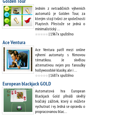
Golden Tour
Jedním z netradičních výherních
automatů je Golden Tour, za
kterým stojí tvůrci ze společnosti
Playtech. Přestože se jedná o
minimalistický …
| 1967x spuštěno
Ace Ventura
Ace Ventura patří mezi online
výherní automaty s filmovou
tématikou. Je skvělou
alternativou nejen pro fanoušky
hollywoodské klasiky, ale i …
| 1687x spuštěno
European blackjack GOLD
Automatová hra European
Blackjack Gold přináší skvělý
hráčský zážitek, který si můžete
vychutnat i vy. Jedná se opravdu o
propracovanou blac…