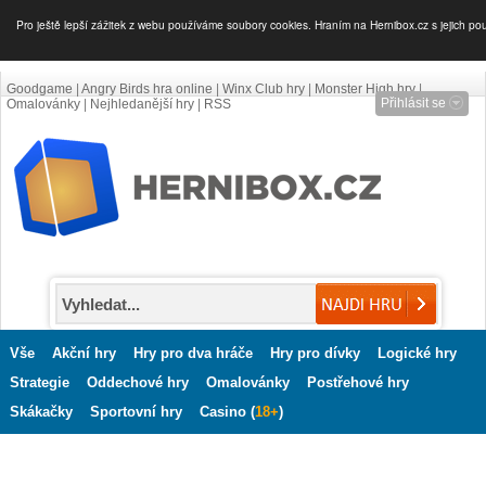
Pro ještě lepší zážitek z webu používáme soubory cookies. Hraním na Hernibox.cz s jejich po
Goodgame
|
Angry Birds hra online
|
Winx Club hry
|
Monster High hry
|
Přihlásit se
Omalovánky
|
Nejhledanější hry
|
RSS
Vše
Akční hry
Hry pro dva hráče
Hry pro dívky
Logické hry
Strategie
Oddechové hry
Omalovánky
Postřehové hry
Skákačky
Sportovní hry
Casino (
18+
)