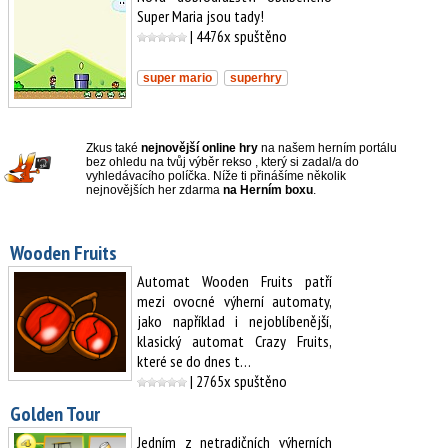
Super Maria jsou tady!
| 4476x spuštěno
super mario
superhry
Zkus také
nejnovější online hry
na našem herním portálu
bez ohledu na tvůj výběr rekso , který si zadal/a do
vyhledávacího políčka. Níže ti přinášíme několik
nejnovějších her zdarma
na Herním boxu
.
Wooden Fruits
Automat Wooden Fruits patří
mezi ovocné výherní automaty,
jako například i nejoblíbenější,
klasický automat Crazy Fruits,
které se do dnes t…
| 2765x spuštěno
Golden Tour
Jedním z netradičních výherních