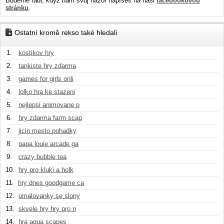
Budeme rádi, když nám svůj názor napíšeš na naši
facebookovou
stránku
.
Ostatní kromě rekso také hledali
1.
kostikov hry
2.
tankiste hry zdarma
3.
games for girls onli
4.
lolko hra ke stazeni
5.
nejlepsi animovane p
6.
hry zdarma farm scap
7.
jicin mesto pohadky
8.
papa louie arcade ga
9.
crazy bubble tea
10.
hry pro kluki a holk
11.
hry dnes goodgame ca
12.
omalovanky se slony
13.
skvele hry hry pro n
14.
hra aqua scapes