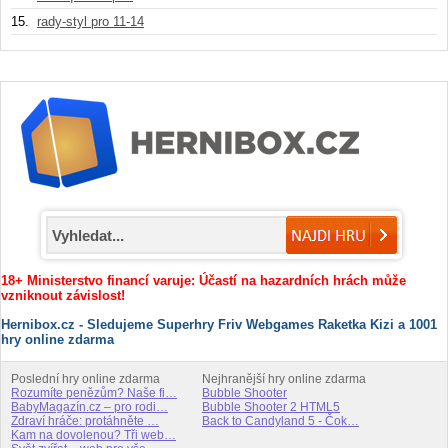
15.
rady-styl pro 11-14
18+ Ministerstvo financí varuje: Účastí na hazardních hrách může
vzniknout závislost!
Hernibox.cz - Sledujeme Superhry Friv Webgames Raketka Kizi a 1001
hry online zdarma
Poslední hry online zdarma
Nejhranější hry online zdarma
Rozumíte penězům? Naše fi…
Bubble Shooter
BabyMagazín.cz – pro rodi…
Bubble Shooter 2 HTML5
Zdraví hráče: protáhněte …
Back to Candyland 5 - Čok…
Kam na dovolenou? Tři web…