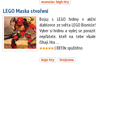
monster high hry
LEGO Maska stvoření
Bojuj s LEGO hrdiny v akční
diablovce ze světa LEGO Bionicle!
Vyber si hrdinu a vydej se porazit
nepřátele, kteří na tebe všude
číhají. Hra …
| 8859x spuštěno
lego hry
hrejzona