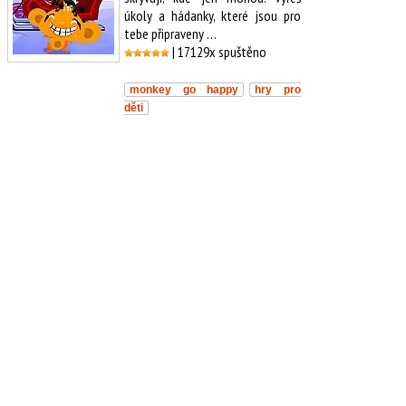
úkoly a hádanky, které jsou pro
tebe připraveny …
| 17129x spuštěno
monkey go happy
hry pro
děti