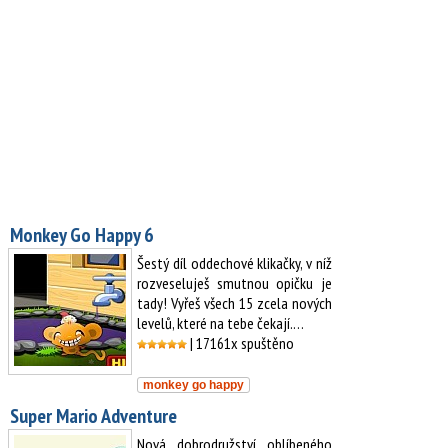
Monkey Go Happy 6
Šestý díl oddechové klikačky, v níž
rozveseluješ smutnou opičku je
tady! Vyřeš všech 15 zcela nových
levelů, které na tebe čekají.…
| 17161x spuštěno
monkey go happy
Super Mario Adventure
Nová dobrodružství oblíbeného