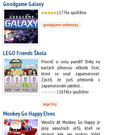
Goodgame Galaxy
| 1776x spuštěno
goodgame onlinovky
LEGO Friends Škola
Procvič si svou paměť! Dívky na
kartách přinesou několik čísel,
které se snaž zapamatovat.
Zjistíš, že jseš přeborník v
zapamatování jakékol…
| 16341x spuštěno
lego hry
Monkey Go Happy Elves
Vánoční díl Monkey Go Happy je
plný vánočních elfů, kteří se
skrývají, kde jen mohou. Vyřeš