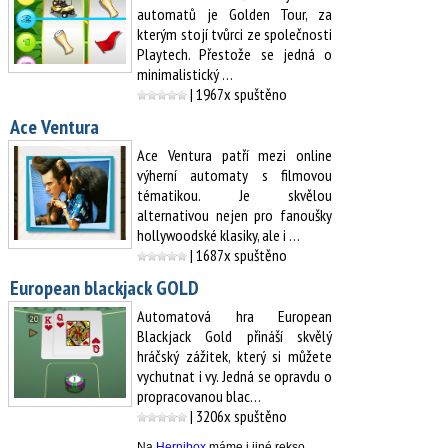
automatů je Golden Tour, za
kterým stojí tvůrci ze společnosti
Playtech. Přestože se jedná o
minimalistický …
| 1967x spuštěno
Ace Ventura
Ace Ventura patří mezi online
výherní automaty s filmovou
tématikou. Je skvělou
alternativou nejen pro fanoušky
hollywoodské klasiky, ale i …
| 1687x spuštěno
European blackjack GOLD
Automatová hra European
Blackjack Gold přináší skvělý
hráčský zážitek, který si můžete
vychutnat i vy. Jedná se opravdu o
propracovanou blac…
| 3206x spuštěno
Na
Hernibox
máme i jiné rekso .