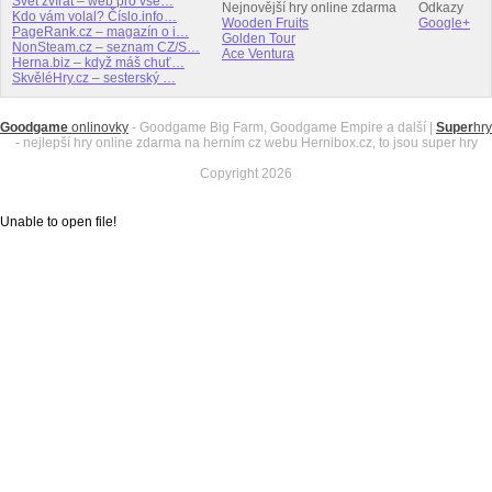
Svět zvířat – web pro vše…
Nejnovější hry online zdarma
Odkazy
Kdo vám volal? Číslo.info…
Wooden Fruits
Google+
PageRank.cz – magazín o i…
Golden Tour
NonSteam.cz – seznam CZ/S…
Ace Ventura
Herna.biz – když máš chuť…
SkvěléHry.cz – sesterský …
Goodgame
onlinovky
- Goodgame Big Farm, Goodgame Empire a další |
Super
hry
- nejlepší hry online zdarma na herním cz webu Hernibox.cz, to jsou super hry
Copyright 2026
Unable to open file!