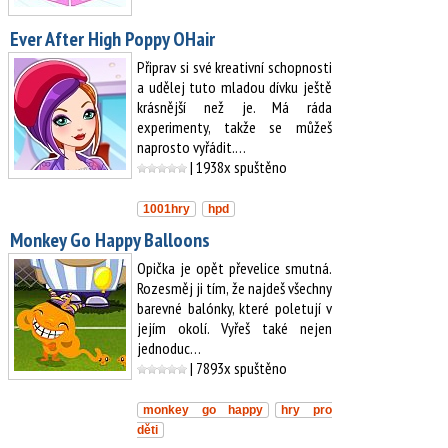
Ever After High Poppy OHair
Připrav si své kreativní schopnosti
a udělej tuto mladou dívku ještě
krásnější než je. Má ráda
experimenty, takže se můžeš
naprosto vyřádit.…
| 1938x spuštěno
1001hry
hpd
Monkey Go Happy Balloons
Opička je opět převelice smutná.
Rozesměj ji tím, že najdeš všechny
barevné balónky, které poletují v
jejím okolí. Vyřeš také nejen
jednoduc…
| 7893x spuštěno
monkey go happy
hry pro
děti