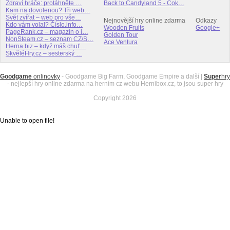
Zdraví hráče: protáhněte …
Back to Candyland 5 - Čok…
Kam na dovolenou? Tři web…
Svět zvířat – web pro vše…
Nejnovější hry online zdarma
Odkazy
Kdo vám volal? Číslo.info…
Wooden Fruits
Google+
PageRank.cz – magazín o i…
Golden Tour
NonSteam.cz – seznam CZ/S…
Ace Ventura
Herna.biz – když máš chuť…
SkvěléHry.cz – sesterský …
Goodgame
onlinovky
- Goodgame Big Farm, Goodgame Empire a další |
Super
hry
- nejlepší hry online zdarma na herním cz webu Hernibox.cz, to jsou super hry
Copyright 2026
Unable to open file!