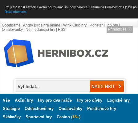
Pro ještě lepší zážitek z webu používáme soubory cookies. Hraním na Hernibox.cz s jejich po
Další informace
Goodgame
|
Angry Birds hra online
|
Winx Club hry
|
Monster High hry
|
Přihlásit se
Omalovánky
|
Nejhledanější hry
|
RSS
Vše
Akční hry
Hry pro dva hráče
Hry pro dívky
Logické hry
Strategie
Oddechové hry
Omalovánky
Postřehové hry
Skákačky
Sportovní hry
Casino (
18+
)